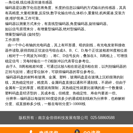
—角位移,线位移及转速传感器.
编码器是以数字化信息将角度、长度的信息以编码的方式输出的传感器，其具
有高精度,大量程测量,反应快,数字化输出特点;体积小,重量轻,机构紧凑,安装方
便,维护简单,工作可靠。
编码器以测量方式来分，有直线型编码器,角度编码器,旋转编码器。
如以信号原理来分，有增量型编码器,绝对型编码器。
增量型编码器 (旋转型)
工作原理:
由一个中心有轴的光电码盘，其上有环形通、暗的刻线，有光电发射和接收
器件读取,获得四组正弦波信号组合成A、B、C、D,每个正弦波相差90度相位差
（相对于一个周波为360度），将C、D信号反向，叠加在A、B两相上，可增强
稳定信号；另每转输出一个Z相脉冲以代表零位参考位。
由于A、B两相相差90度，可通过比较A相在前还是B相在前，以判别编码器的
正转与反转，通过零位脉冲，可获得编码器的零位参考位。
编码器码盘的材料有玻璃、金属、塑料，玻璃码盘是在玻璃上沉积很薄的刻
线，其热稳定性好，精度高，金属码盘直接以通和不通刻线，不易碎，但由于
金属有一定的厚度，精度就有限制，其热稳定性就要比玻璃的差一个数量级，
塑料码盘是经济型的，其成本低，但精度、热稳定性、寿命均要差一些。
分辨率—编码器以每旋转360度提供多少的通或暗刻线称为分辨率，也称解析
分度、或直接称多少线，一般在每转分度5~10000线
版权所有：南京金倍得科技发展有限公司 025-58860588