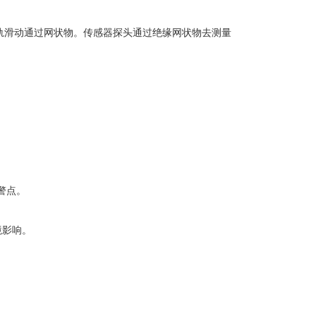
轨滑动通过网状物。传感器探头通过绝缘网状物去测量
。
。
警点。
境影响。