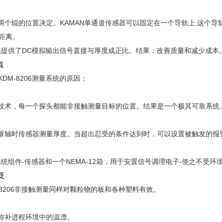
个辊的位置决定。KAMAN单通道传感器可以固定在一个导轨上,这个导
距离。
统提供了DC模拟输出信号直接与厚度成正比。结果：改善质量和减少成本
点
/KDM-8206测量系统的原因：
术，每一个探头都能非接触测量目标的位置。结果是一个极其可靠系统
轴时传感器测量厚度。当超出忍受的条件达到时，可以设置被触发的报
系统组件-传感器和一个NEMA-12箱，用于安置信号调理电子-使之不受环
泛
0/8206非接触测量同样对颗粒物的板和各种塑料有效。
弥补进程环境中的温漂。